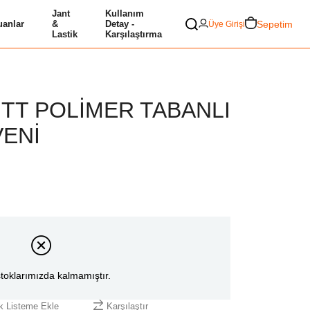
Jant
Kullanım
Sepetim
anlar
&
Detay -
Üye Girişi
Lastik
Karşılaştırma
ITT POLİMER TABANLI
VENİ
toklarımızda kalmamıştır.
ek Listeme Ekle
Karşılaştır