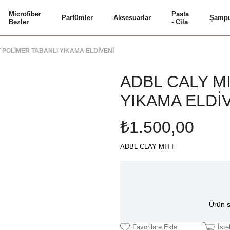
Microfiber
Pasta
Parfümler
Aksesuarlar
Şampu
Bezler
- Cila
 POLİMER TABANLI YIKAMA ELDİVENİ
ADBL CALY M
YIKAMA ELDİ
₺1.500,00
ADBL CLAY MITT
Ürün s
Favorilere Ekle
İst