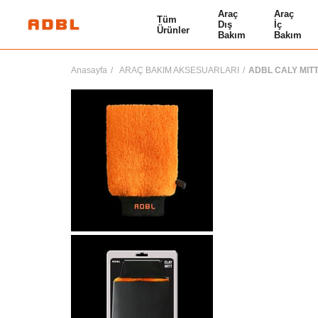
Araç
Araç
Tüm
Dış
İç
Ürünler
Bakım
Bakım
Anasayfa
ARAÇ BAKIM AKSESUARLARI
ADBL CALY MITT