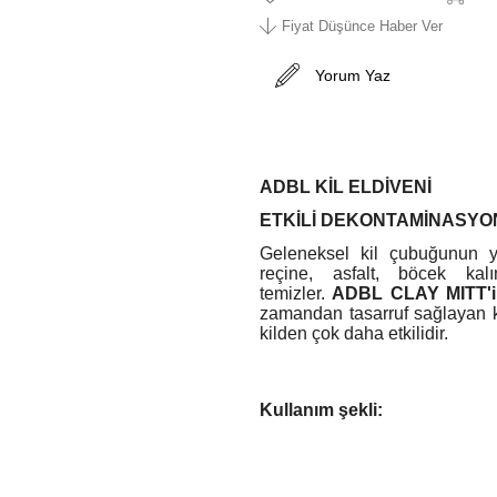
Fiyat Düşünce Haber Ver
Yorum Yaz
ADBL KİL ELDİVENİ
ETKİLİ DEKONTAMİNASYON
Geleneksel kil çubuğunun ye
reçine, asfalt, böcek kalı
temizler.
ADBL CLAY MITT'i
zamandan tasarruf sağlayan k
kilden çok daha etkilidir.
Kullanım şekli:
Arabayı iyice yıkayın („i
ADBL CLAY GLIDE'
sağlayacak miktarda
uyg