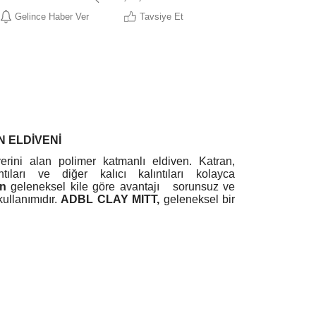
Gelince Haber Ver
Tavsiye Et
 ELDİVENİ
rini alan polimer katmanlı eldiven. Katran,
ntıları ve diğer kalıcı kalıntıları kolayca
n
geleneksel kile göre avantajı
sorunsuz ve
ullanımıdır.
ADBL CLAY MITT,
geleneksel bir
ki sepet yöntemi”), durulayın ancak kurutmayın.
ı
tatmin edici ve konforlu bir performans
ulayın .