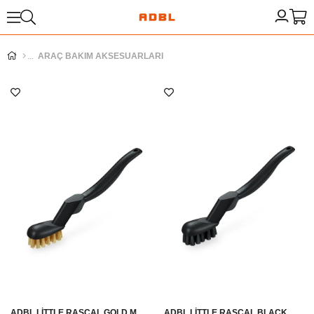
ARAÇ BAKIM AKSESUARLARI
ADBL LİTTLE RASCAL GOLD METAL UÇLU AĞIR KİR FIRÇASI
ADBL LİTTLE RASCAL BLACK KÜÇÜK AĞIR KİR FİRÇASI