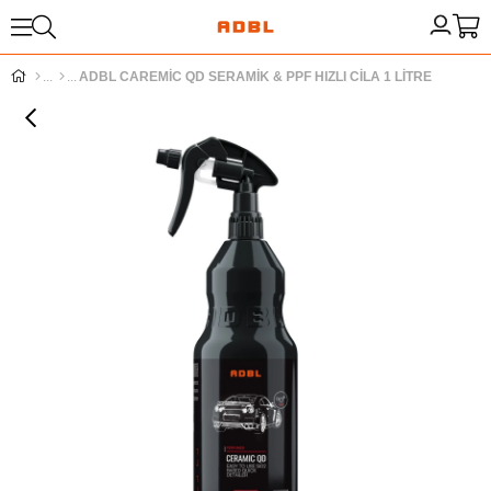
ADBL CAREMİC QD SERAMİK & PPF HIZLI CİLA 1 LİTRE