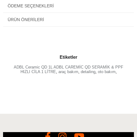
ÖDEME SEÇENEKLERI
ÜRÜN ÖNERILERI
Etiketler
ADBL Ceramic QD 1L ADBL CAREMİC QD SERAMİK & PPF
HIZLI CİLA 1 LİTRE
,
araç bakım
,
detailing
,
oto bakım
,