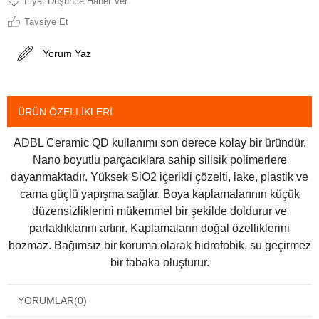
Fiyat Düşünce Haber Ver
Tavsiye Et
Yorum Yaz
ÜRÜN ÖZELLIKLERI
ADBL Ceramic QD kullanımı son derece kolay bir üründür.
Nano boyutlu parçacıklara sahip silisik polimerlere
dayanmaktadır. Yüksek SiO2 içerikli çözelti, lake, plastik ve
cama güçlü yapışma sağlar. Boya kaplamalarının küçük
düzensizliklerini mükemmel bir şekilde doldurur ve
parlaklıklarını artırır. Kaplamaların doğal özelliklerini
bozmaz. Bağımsız bir koruma olarak hidrofobik, su geçirmez
bir tabaka oluşturur.
YORUMLAR
(0)