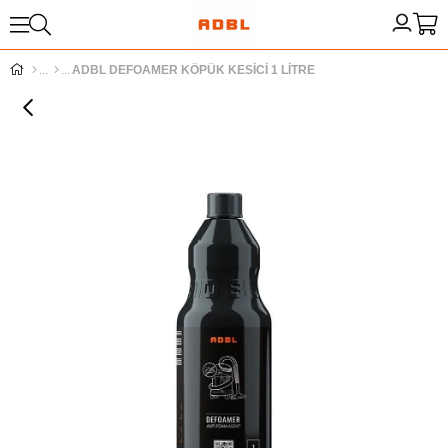
ADBL DEFOAMER KÖPÜK KESİCİ 1 LİTRE