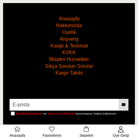
Anasayfa
Hakkımızda
Üyelik
Alışveriş
Kargo & Teslimat
KVKK
Müşteri Hizmetleri
Sıkça Sorulan Sorular
Kargo Takibi
Hacim
1 Litre
Üyelik koşullarını
ve
kişisel verilerimin
korunmasını kabul ediyorum.
Anasayfa
Favorilerim
Sepetim
Üye Girişi