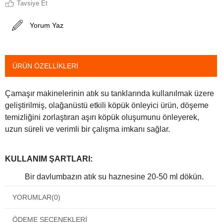
Tavsiye Et
Yorum Yaz
ÜRÜN ÖZELLIKLERI
Çamaşır makinelerinin atık su tanklarında kullanılmak üzere
geliştirilmiş, olağanüstü etkili köpük önleyici ürün, döşeme
temizliğini zorlaştıran aşırı köpük oluşumunu önleyerek,
uzun süreli ve verimli bir çalışma imkanı sağlar.
KULLANIM ŞARTLARI:
Bir davlumbazın atık su haznesine 20-50 ml dökün.
ADBL Pre-Spray'i yıkarken, ADBL Pre-Spray
YORUMLAR
(0)
solüsyonu için kullanılan miktarla aynı miktarı
kullanmanızı öneririz.
ÖDEME SEÇENEKLERI