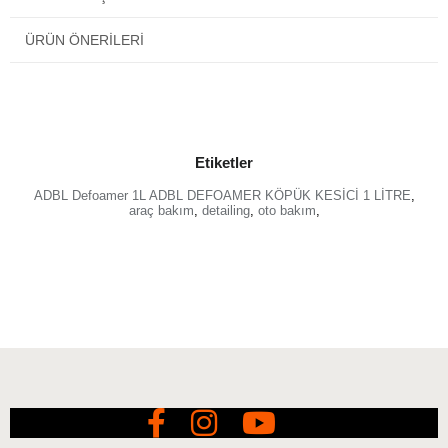
ÜRÜN ÖNERILERI
Etiketler
ADBL Defoamer 1L ADBL DEFOAMER KÖPÜK KESİCİ 1 LİTRE
,
araç bakım
,
detailing
,
oto bakım
,