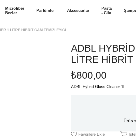
Microfiber
Pasta
Parfümler
Aksesuarlar
Şampu
Bezler
- Cila
R 1 LİTRE HİBRİT CAM TEMİZLEYİCİ
ADBL HYBRİD
LİTRE HİBRİT
₺800,00
ADBL Hybrid Glass Cleaner 1L
Ürün s
Favorilere Ekle
İst