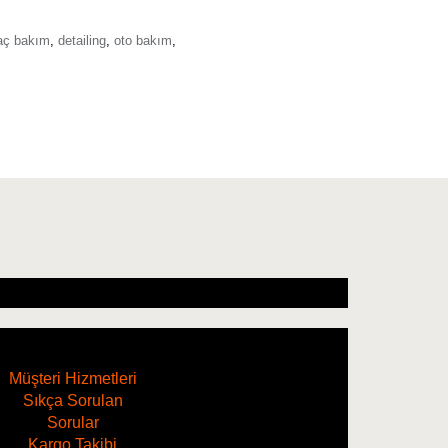
aç bakım
,
detailing
,
oto bakım
,
Müşteri Hizmetleri
Sıkça Sorulan
Sorular
Kargo Takibi