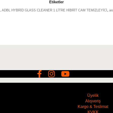
Etiketler
r 1L ADBL HYBRİD GLASS CLEANER 1 LİTRE HİBRİT CAM TEMİZLEYİCİ
,
ar
Hacim
1 Litre
Üyelik
Alışveriş
Kargo & Teslimat
KVKK