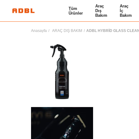
Araç
Araç
Tüm
Dış
İç
Ürünler
Bakım
Bakım
Anasayfa
ARAÇ DIŞ BAKIM
ADBL HYBRİD GLASS CLEANE