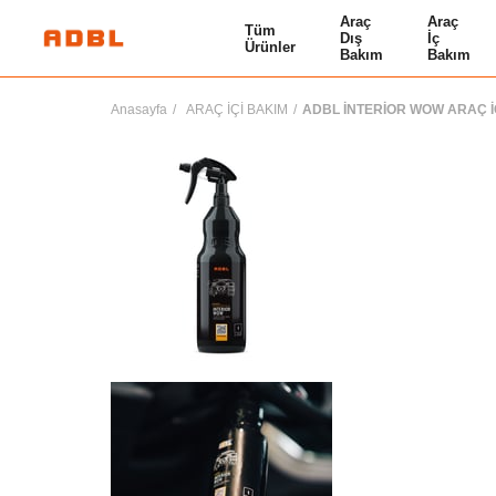
Araç
Araç
Tüm
Dış
İç
Ürünler
Bakım
Bakım
Anasayfa
ARAÇ İÇİ BAKIM
ADBL İNTERİOR WOW ARAÇ İÇ