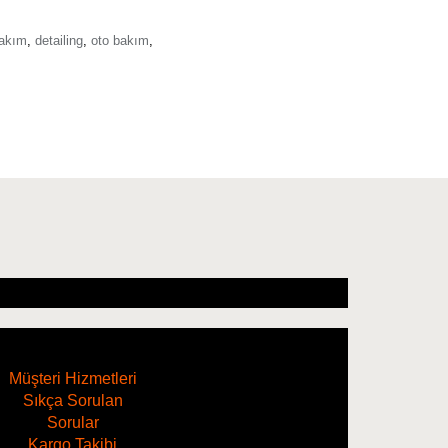
bakım
,
detailing
,
oto bakım
,
Müşteri Hizmetleri
Sıkça Sorulan
Sorular
Kargo Takibi