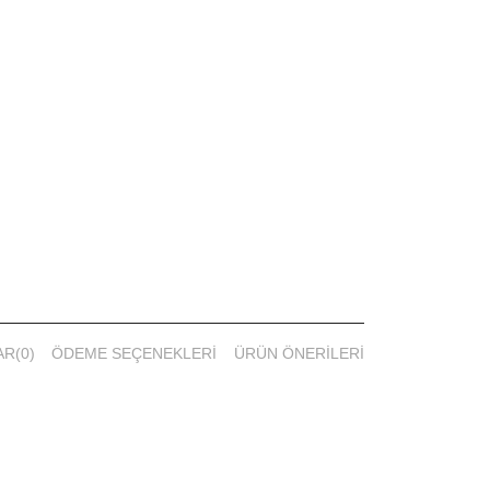
alkalayınız.
AR
(0)
ÖDEME SEÇENEKLERI
ÜRÜN ÖNERILERI