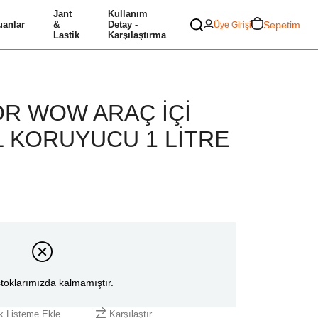
Jant
Kullanım
Sepetim
anlar
&
Detay -
Üye Girişi
Lastik
Karşılaştırma
OR WOW ARAÇ İÇİ
İL KORUYUCU 1 LİTRE
toklarımızda kalmamıştır.
ek Listeme Ekle
Karşılaştır