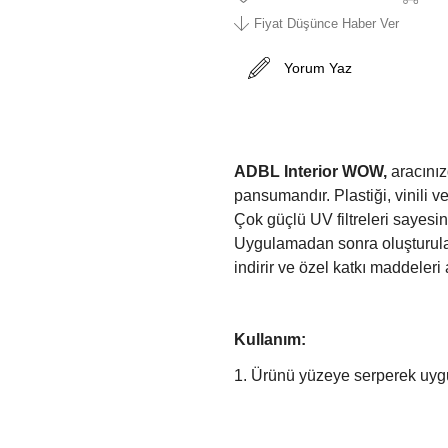
Fiyat Düşünce Haber Ver
Yorum Yaz
ADBL Interior WOW,
aracınız
pansumandır. Plastiği, vinili v
Çok güçlü UV filtreleri sayesin
Uygulamadan sonra oluşturula
indirir ve özel katkı maddeleri a
Kullanım:
1. Ürünü yüzeye serperek uyg
2. Mikrofiber bezle eşit şekild
3. Kurumaya bırakın.