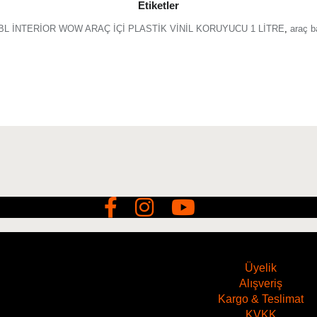
Etiketler
ADBL İNTERİOR WOW ARAÇ İÇİ PLASTİK VİNİL KORUYUCU 1 LİTRE
,
araç 
Üyelik
Alışveriş
Kargo & Teslimat
KVKK