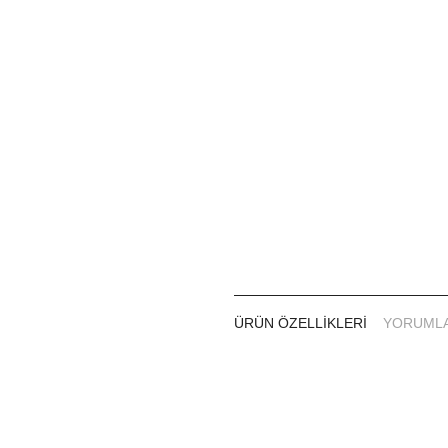
Dikkat!
Kullanmadan önce kuvvetlice ç
Güneş ışığından koruyun.
5-25 °C sıcaklıkta saklayınız.
ÜRÜN ÖZELLIKLERI
YORUML