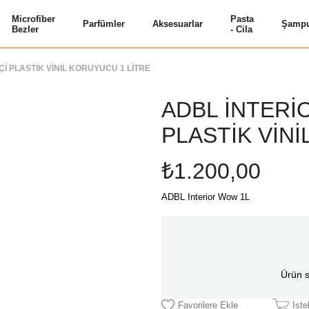
Microfiber
Pasta
Parfümler
Aksesuarlar
Şampu
Bezler
- Cila
İ PLASTİK VİNİL KORUYUCU 1 LİTRE
ADBL İNTERİ
PLASTİK VİN
₺1.200,00
ADBL Interior Wow 1L
Ürün s
Favorilere Ekle
İst