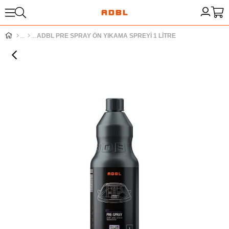
ADBL PRE SPRAY ÖN YIKAMA SPREYİ 1 LİTRE