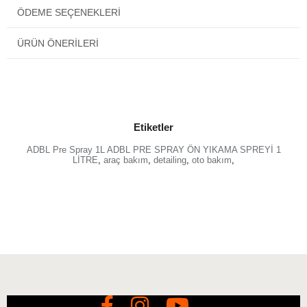
ÖDEME SEÇENEKLERI
Kirin yoğunluğuna göre 1:5-1:10 oranında çalışma
solüsyonu hazırlayın.
ÜRÜN ÖNERILERI
Temiz bir yüzeye atomizer yardımıyla solüsyonu
uygulayın.
5 litre suya 30-50 ml ürün solüsyonu eklenerek yıkama
vakumuyla durulanır.
Etiketler
ADBL Pre Spray 1L ADBL PRE SPRAY ÖN YIKAMA SPREYİ 1
LİTRE
,
araç bakım
,
detailing
,
oto bakım
,