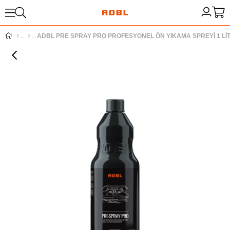
ADBL PRE SPRAY PRO PROFESYONEL ÖN YIKAMA SPREYİ 1 Lİ