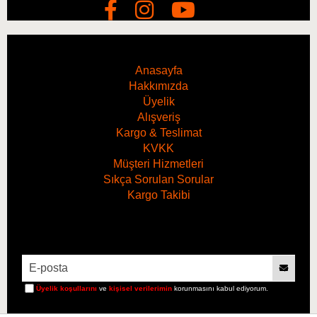
ve/veya çalışma solüsyonunun konsantrasyonunu
artırın.
Anasayfa
Dikkat!
Hakkımızda
Üyelik
Ürünün kumaşla temas süresi maksimum 5 dakika olmalıdır.
Alışveriş
Çözeltiyi kurumaya bırakmayın.
Kargo & Teslimat
KVKK
Her zaman renk kararlılığını test edin.
Müşteri Hizmetleri
Çok derine işlemiş kirlerde, kumaş durulama etkisini
Sıkça Sorulan Sorular
Kargo Takibi
hızlandırmak ve güçlendirmek için ADBL Tekstil Durulama
kullanın.
Üyelik koşullarını
ve
kişisel verilerimin
korunmasını kabul ediyorum.