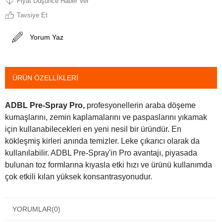
Fiyat Düşünce Haber Ver
Tavsiye Et
Yorum Yaz
ÜRÜN ÖZELLIKLERI
ADBL Pre-Spray Pro,
profesyonellerin araba döşeme
kumaşlarını, zemin kaplamalarını ve paspaslarını yıkamak
için kullanabilecekleri en yeni nesil bir üründür. En
kökleşmiş kirleri anında temizler. Leke çıkarıcı olarak da
kullanılabilir. ADBL Pre-Spray'in Pro avantajı, piyasada
bulunan toz formlarına kıyasla etki hızı ve ürünü kullanımda
çok etkili kılan yüksek konsantrasyonudur.
YORUMLAR
(0)
Dozaj: