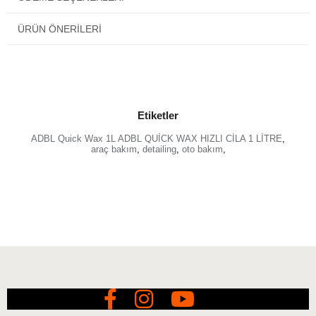
ÜRÜN ÖNERILERI
Etiketler
ADBL Quick Wax 1L ADBL QUİCK WAX HIZLI CİLA 1 LİTRE
,
araç bakım
,
detailing
,
oto bakım
,