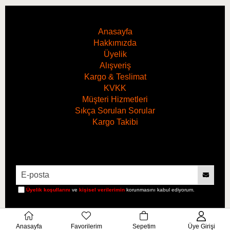
Anasayfa
Hakkımızda
Üyelik
Alışveriş
Kargo & Teslimat
KVKK
Hacim
1 Litre
Müşteri Hizmetleri
Sıkça Sorulan Sorular
Kargo Takibi
Üyelik koşullarını
ve
kişisel verilerimin
korunmasını kabul ediyorum.
Anasayfa
Favorilerim
Sepetim
Üye Girişi