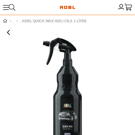
ADBL QUİCK WAX HIZLI CİLA 1 LİTRE