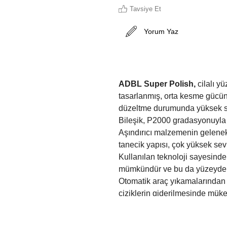
Tavsiye Et
Yorum Yaz
ADBL Super Polish,
cilalı y
tasarlanmış, orta kesme gücüne 
düzeltme durumunda yüksek sev
Bileşik, P2000 gradasyonuyla 
Aşındırıcı malzemenin gelene
tanecik yapısı, çok yüksek se
Kullanılan teknoloji sayesinde
mümkündür ve bu da yüzeydeki 
Otomatik araç yıkamalarından
çiziklerin giderilmesinde mük
benzeri bir etki bırakan harika 
formülü, silikon, dolgu madde