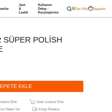
Jant
Kullanım
Sepetim
anlar
&
Detay -
Üye Girişi
Lastik
Karşılaştırma
 SÜPER POLİSH
E
orilere Ekle
İstek Listeme Ekle
nce Haber Ver
Kargo Bedava