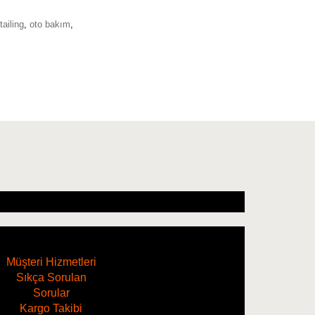
 dolgu maddesi ve mum içermez.
tailing
,
oto bakım
,
Hoş koku.
i ve yün/köpük/mikrofiber pedlerle çalışır.
Müşteri Hizmetleri
Sıkça Sorulan
Sorular
Kargo Takibi