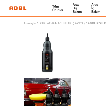
Araç
Araç
Tüm
Dış
İç
Ürünler
Bakım
Bakım
Anasayfa
PARLATMA MACUNLARI ( PASTA )
ADBL ROLLE