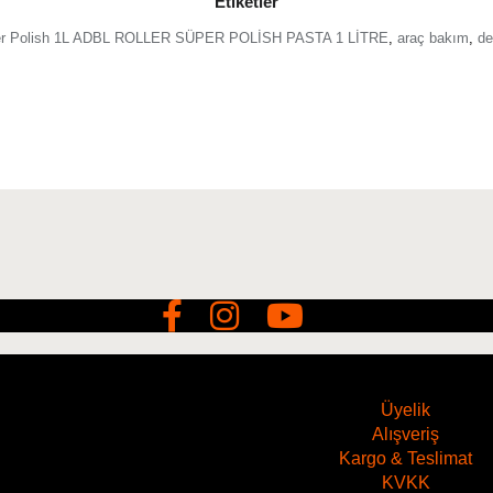
Etiketler
Silikon,
er Polish 1L ADBL ROLLER SÜPER POLİSH PASTA 1 LİTRE
,
araç bakım
,
de
Rotary/DA makineler
Üyelik
Alışveriş
Kargo & Teslimat
KVKK