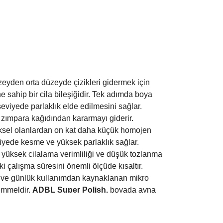
üzeyden orta düzeyde çizikleri gidermek için
sahip bir cila bileşiğidir.
Tek adımda boya
iyede parlaklık elde edilmesini sağlar.
zımpara kağıdından kararmayı giderir.
ksel olanlardan on kat daha küçük homojen
viyede kesme ve yüksek parlaklık sağlar.
 yüksek cilalama verimliliği ve düşük tozlanma
çalışma süresini önemli ölçüde kısaltır.
 ve günlük kullanımdan kaynaklanan mikro
emmeldir.
ADBL Super Polish,
boyada ayna
son işlem özelliklerine sahiptir. Su bazlı
si ve mum içermez, bu da çalışma sırasında