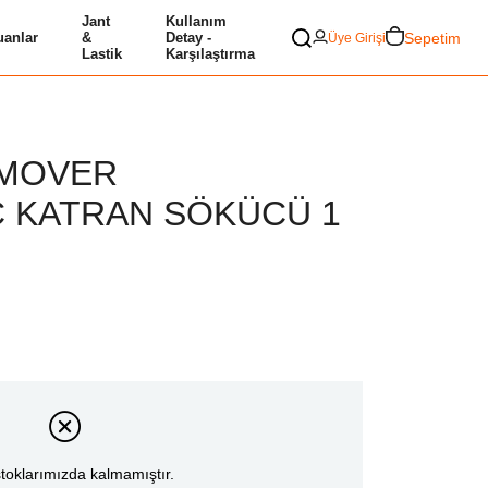
Jant
Kullanım
Sepetim
anlar
&
Detay -
Üye Girişi
Lastik
Karşılaştırma
EMOVER
C KATRAN SÖKÜCÜ 1
toklarımızda kalmamıştır.