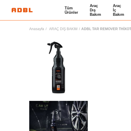
Araç
Araç
Tüm
Dış
İç
Ürünler
Bakım
Bakım
Anasayfa
ARAÇ DIŞ BAKIM
ADBL TAR REMOVER THİXOT