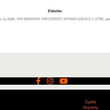
Etiketler
ropic 1L ADBL TAR REMOVER THİXOTROPİC KATRAN SÖKÜCÜ 1 LİTRE
,
ar
Üyelik
Alışveriş