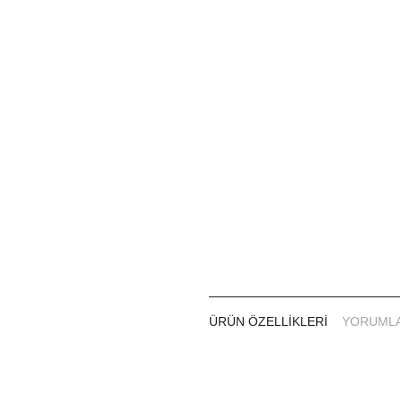
KULLANIM ŞEKLİ:
Ür
Aşağı
Ürünü
Yüzeyi basınçlı su ile
Gerekir
ÜRÜN ÖZELLIKLERI
YORUML