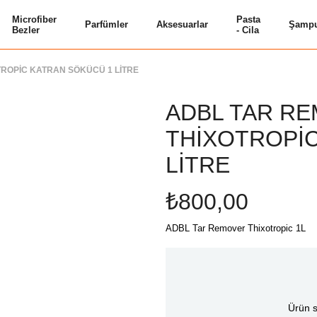
Microfiber
Pasta
Parfümler
Aksesuarlar
Şampu
Bezler
- Cila
ROPİC KATRAN SÖKÜCÜ 1 LİTRE
ADBL TAR R
THİXOTROPİ
LİTRE
₺800,00
ADBL Tar Remover Thixotropic 1L
Ürün s