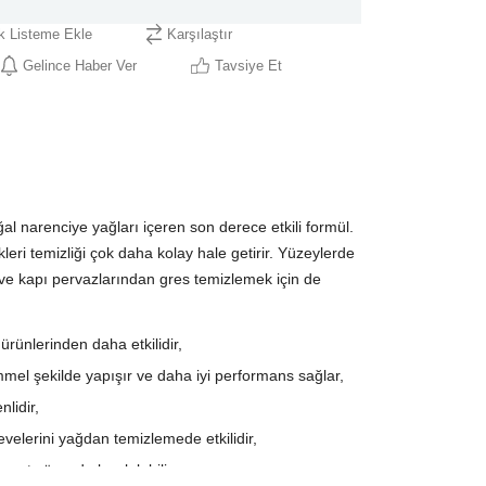
ek Listeme Ekle
Karşılaştır
Gelince Haber Ver
Tavsiye Et
ğal narenciye yağları içeren son derece etkili formül.
kleri temizliği çok daha kolay hale getirir. Yüzeylerde
 ve kapı pervazlarından gres temizlemek için de
rünlerinden daha etkilidir,
el şekilde yapışır ve daha iyi performans sağlar,
nlidir,
evelerini yağdan temizlemede etkilidir,
saat yüzeyde bırakılabilir.