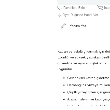
Favorilere Ekle
İst
Fiyat Düşünce Haber Ver
Yorum Yaz
Katran ve asfaltı çıkarmak için do
Etkinliği ve yüksek yapışkan özelli
güvenlidir ve ayrıca boşluklardan
uygundur.
Geleneksel katran giderme ü
Herhangi bir yüzeye mükemm
Çeşitli yüzey tipleri için güve
Araba nişlerini ve kapı çerç
Yoğun kirlenmelerde birkaç 