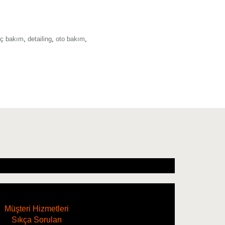
aç bakım
,
detailing
,
oto bakım
,
Müşteri Hizmetleri
Sıkça Sorulan