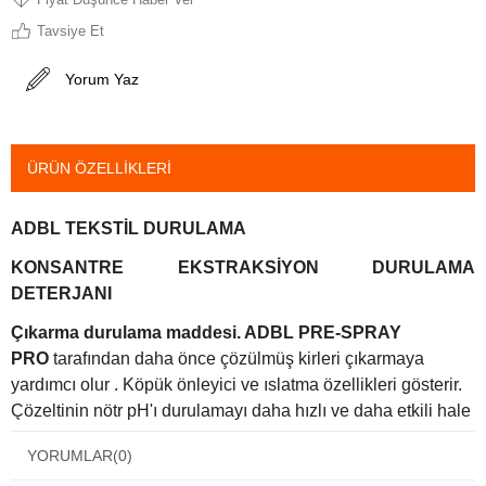
Tavsiye Et
Yorum Yaz
ÜRÜN ÖZELLIKLERI
ADBL TEKSTİL DURULAMA
KONSANTRE EKSTRAKSİYON DURULAMA
DETERJANI
Çıkarma durulama maddesi. ADBL PRE-SPRAY
PRO
tarafından daha önce çözülmüş kirleri çıkarmaya
yardımcı olur
. Köpük önleyici ve ıslatma özellikleri gösterir.
Çözeltinin nötr pH'ı durulamayı daha hızlı ve daha etkili hale
getirir. Kumaşları çözülmüş kirlerden ve yüzey aktif madde
YORUMLAR
(0)
kalıntılarından arındırır.