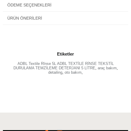
ÖDEME SEÇENEKLERI
ÜRÜN ÖNERILERI
Etiketler
ADBL Textile RInse 5L ADBL TEXTİLE RİNSE TEKSTİL
DURULAMA TEMZİLEME DETERJANI 5 LİTRE
,
araç bakım
,
detailing
,
oto bakım
,