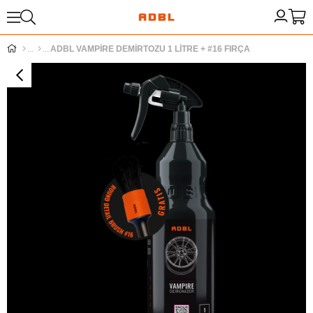
ADBL VAMPİRE DEMİRTOZU 1 LİTRE + #16 FIRÇA