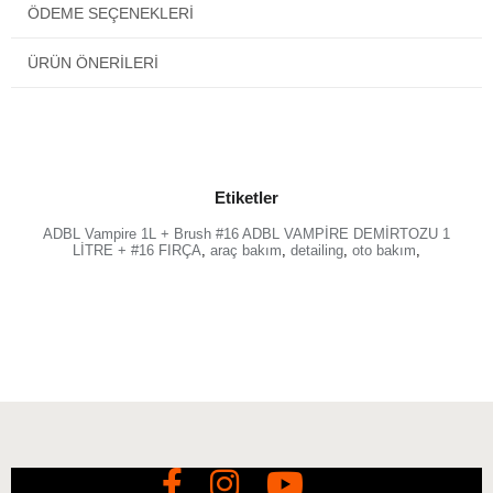
ÖDEME SEÇENEKLERI
ÜRÜN ÖNERILERI
Yol tarifi:
1. Ürünü kirlenmiş yüzeyin tamamını kaplayacak şekilde
püskürtün. Temizlenen elemanın soğuk olması gerektiğini
unutmayın.
Etiketler
2. Ürünün etki etmesini bekleyin. ADBL Vampire yüzeyde 15
dakikaya kadar kalabilir.
ADBL Vampire 1L + Brush #16 ADBL VAMPİRE DEMİRTOZU 1
LİTRE + #16 FIRÇA
,
araç bakım
,
detailing
,
oto bakım
,
3. Ürünü fırça veya sünger yardımıyla yüzeye yayın.
4. Basınçlı su ile iyice durulayın.
5. Gerekirse 1 ila 4. adımları tekrarlayın.
Ek Bilgiler:
Etkisini arttırmak için ADBL Vampire uygulamadan önce