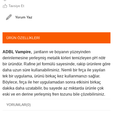
Tavsiye Et
Yorum Yaz
ÜRÜN ÖZELLIKLERI
ADBL Vampire,
jantların ve boyanın yüzeyinden
derinlemesine yerleşmiş metalik kirleri temizleyen pH nötr
bir üründür. Rafine jel formülü sayesinde, rakip ürünlere göre
daha uzun süre kullanabilirsiniz. Nemli bir fırça ile yayılan
tek bir uygulama, ürünü birkaç kez kullanmanızı sağlar.
Böylece, fırça ile her uygulamadan sonra etkisini birkaç
dakika daha uzatabilir, bu sayede az miktarda ürünle çok
eski ve en derine yerleşmiş fren tozunu bile çözebilirsiniz.
Fren balatalarından tozu ve jantlardan ve boyadan uçucu
YORUMLAR
(0)
korozyonu temizlemek için idealdir. Boyalı jantlar ve cilalı
alüminyum için güvenlidir.