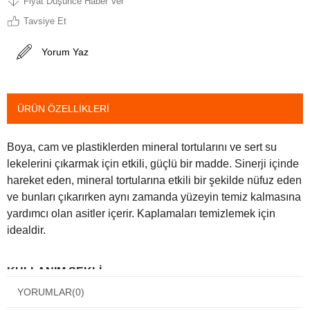
Fiyat Düşünce Haber Ver
Tavsiye Et
Yorum Yaz
ÜRÜN ÖZELLIKLERI
Boya, cam ve plastiklerden mineral tortularını ve sert su
lekelerini çıkarmak için etkili, güçlü bir madde. Sinerji içinde
hareket eden, mineral tortularına etkili bir şekilde nüfuz eden
ve bunları çıkarırken aynı zamanda yüzeyin temiz kalmasına
yardımcı olan asitler içerir. Kaplamaları temizlemek için
idealdir.
KULLANIM ŞEKLİ
:
YORUMLAR
(0)
Serin bir yüzeye uygulayın.