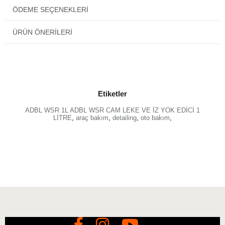
Ürünü mikrofiber bezle çapraz hareketlerle yüzeye
ÖDEME SEÇENEKLERI
yedirin.
Basınçlı su ile iyice durulayın.
ÜRÜN ÖNERILERI
Gerekirse 1 ila 3. adımları tekrarlayın
Etiketler
ADBL WSR 1L ADBL WSR CAM LEKE VE İZ YOK EDİCİ 1
LİTRE
,
araç bakım
,
detailing
,
oto bakım
,