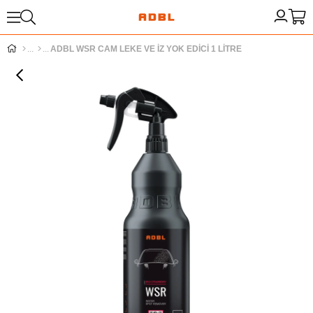
ADBL WSR CAM LEKE VE İZ YOK EDİCİ 1 LİTRE