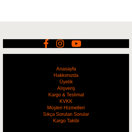
Anasayfa
Hakkımızda
Üyelik
Alışveriş
Kargo & Teslimat
KVKK
Müşteri Hizmetleri
Sıkça Sorulan Sorular
Kargo Takibi